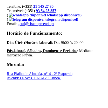
Telefone:
(+351)
21 145 27 80
Telemóvel:
(+351)
93 54 25 357
(
whatsapp disponível)
(
telegram disponível)
Email:
geral@sbaempreenda.pt
Horário de Funcionamento:
Dias Úteis
(Horário laboral)
: Das 9h00 às 20h00.
Pós-laboral, Sábados, Domingos e Feriados
: Mediante
marcação Prévia.
Morada:
Rua Fialho de Almeida, nº14 - 2º Esquerdo,
Avenidas Novas, 1070-129 Lisboa.