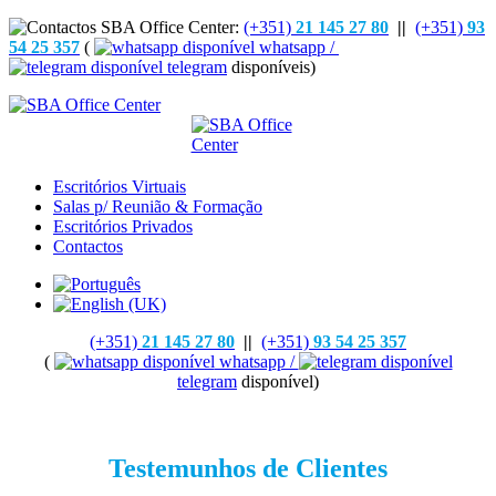
(+351)
21 145 27 80
||
(+351)
93
54 25 357
(
whatsapp /
telegram
disponíveis)
Escritórios Virtuais
Salas p/ Reunião & Formação
Escritórios Privados
Contactos
(+351)
21 145 27 80
||
(+351)
93 54 25 357
(
whatsapp /
telegram
disponível)
Testemunhos de Clientes