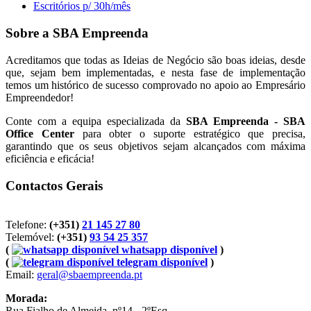
Escritórios p/ 30h/mês
Sobre a SBA Empreenda
Acreditamos que todas as Ideias de Negócio são boas ideias, desde
que, sejam bem implementadas, e nesta fase de implementação
temos um histórico de sucesso comprovado no apoio ao Empresário
Empreendedor!
Conte com a equipa especializada da
SBA Empreenda - SBA
Office Center
para obter o suporte estratégico que precisa,
garantindo que os seus objetivos sejam alcançados com máxima
eficiência e eficácia!
Contactos Gerais
Telefone:
(+351)
21 145 27 80
Telemóvel:
(+351)
93 54 25 357
(
whatsapp disponível
)
(
telegram disponível
)
Email:
geral@sbaempreenda.pt
Morada:
Rua Fialho de Almeida, nº14 - 2ºEsq.