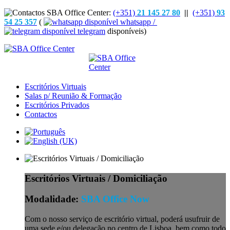
(+351)
21 145 27 80
||
(+351)
93
54 25 357
(
whatsapp /
telegram
disponíveis)
Escritórios Virtuais
Salas p/ Reunião & Formação
Escritórios Privados
Contactos
Escritórios Virtuais / Domiciliação
Modalidade:
SBA Office Now
Com o nosso serviço de escritório virtual, poderá usufruir de
uma sede e/ou delegação no centro de Lisboa, bem como todo