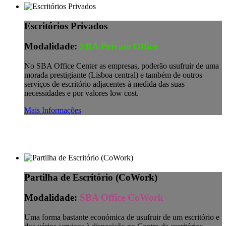
Escritórios Privados
Modalidade:
SBA Private Office
No SBA Office Center as empresas, poderão usufruir de uma
morada prestigiante (Lisboa central) e também de outros
serviços de escritório adjacentes à medida das suas
necessidades e por valores low cost.
Mais Informações
Partilha de Escritório (CoWork)
Modalidade:
SBA Office CoWork
Uma forma bastante económica de usufruir de um escritório e