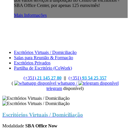
dos vários serviços à disposição no Centro de escritórios -
SBA Office Center, por apenas 125 euros/mês!
Mais Informações
Escritórios Virtuais / Domiciliação
Salas para Reunião & Formação
Escritórios Privados
Partilha de Escritório (CoWork)
(+351)
21 145 27 80
||
(+351)
93 54 25 357
(
whatsapp /
telegram
disponível)
Escritórios Virtuais / Domiciliação
Modalidade
SBA Office Now