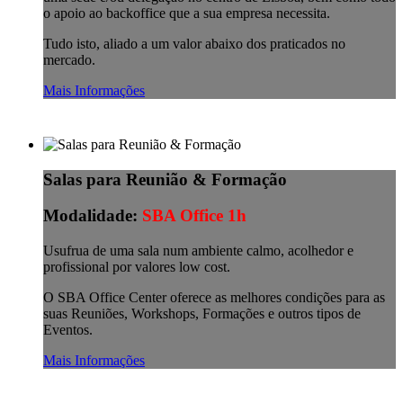
o apoio ao backoffice que a sua empresa necessita.
Tudo isto, aliado a um valor abaixo dos praticados no
mercado.
Mais Informações
Salas para Reunião & Formação
Modalidade:
SBA Office 1h
Usufrua de uma sala num ambiente calmo, acolhedor e
profissional por valores low cost.
O SBA Office Center oferece as melhores condições para as
suas Reuniões, Workshops, Formações e outros tipos de
Eventos.
Mais Informações